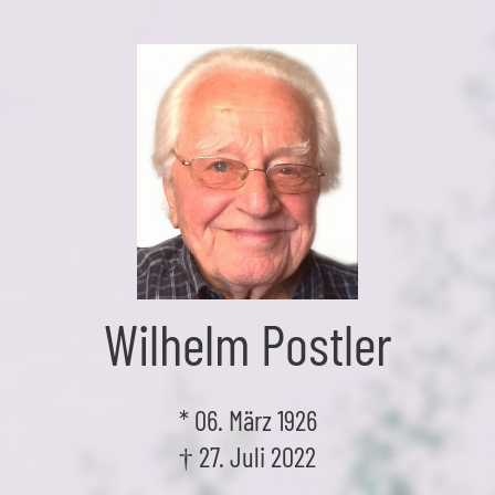
Skip
to
the
content
Wilhelm Postler
* 06. März 1926
† 27. Juli 2022