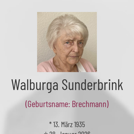
Skip
to
the
content
Walburga Sunderbrink
(Geburtsname: Brechmann)
* 13. März 1935
† 28. Januar 2026