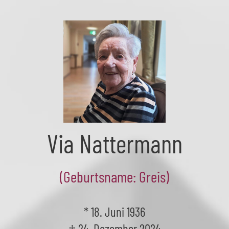
Skip
to
the
content
Via Nattermann
(Geburtsname: Greis)
* 18. Juni 1936
† 24. Dezember 2024