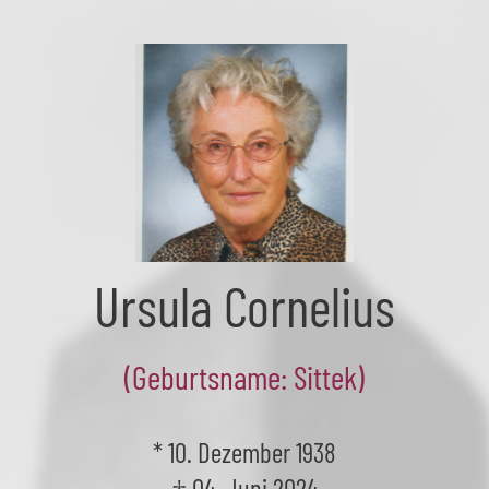
Skip
to
the
content
Ursula Cornelius
(Geburtsname: Sittek)
* 10. Dezember 1938
† 04. Juni 2024