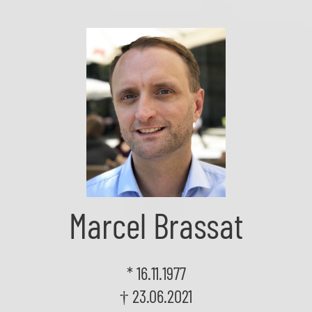
Skip
to
the
content
Marcel Brassat
* 16.11.1977
† 23.06.2021