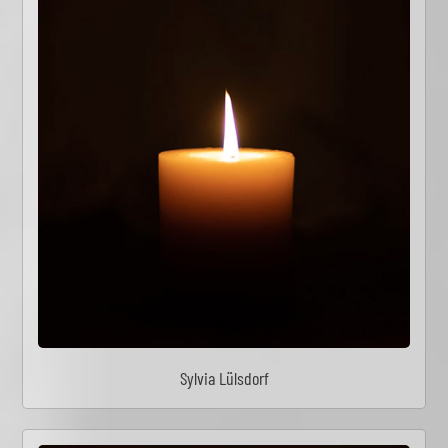
Sylvia Lülsdorf