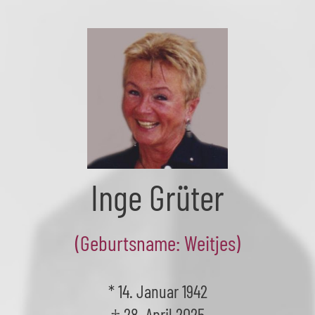
Skip
to
the
content
Inge Grüter
(Geburtsname: Weitjes)
* 14. Januar 1942
† 28. April 2025