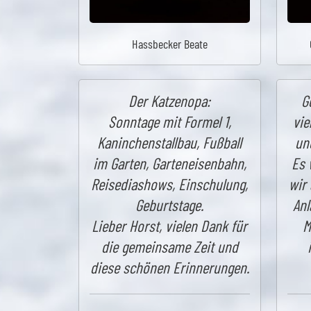
Hassbecker Beate
Der Katzenopa:
G
Sonntage mit Formel 1,
vie
Kaninchenstallbau, Fußball
un
im Garten, Garteneisenbahn,
Es 
Reisediashows, Einschulung,
wir
Geburtstage.
An
Lieber Horst, vielen Dank für
M
die gemeinsame Zeit und
diese schönen Erinnerungen.