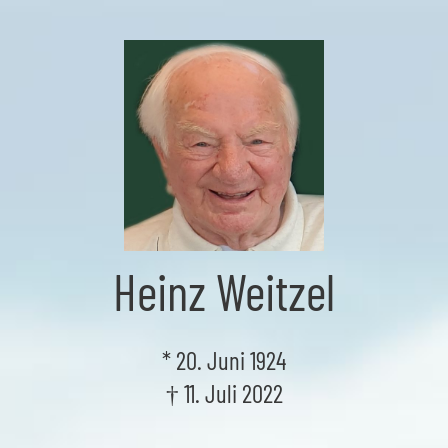
Skip
to
the
content
Heinz Weitzel
* 20. Juni 1924
† 11. Juli 2022