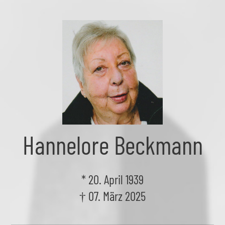
Skip
to
the
content
Hannelore Beckmann
* 20. April 1939
† 07. März 2025