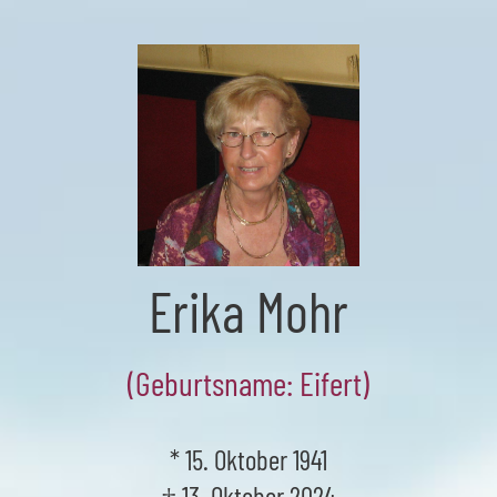
Skip
to
the
content
Erika Mohr
(Geburtsname: Eifert)
* 15. Oktober 1941
† 13. Oktober 2024