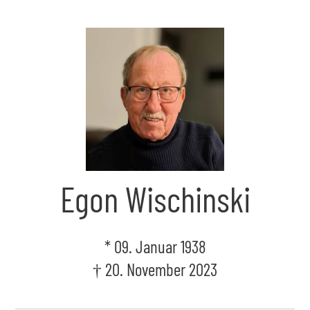
Skip
to
the
content
Egon Wischinski
* 09. Januar 1938
† 20. November 2023