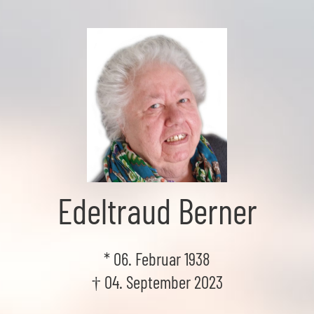
Skip
to
the
content
Edeltraud Berner
* 06. Februar 1938
† 04. September 2023