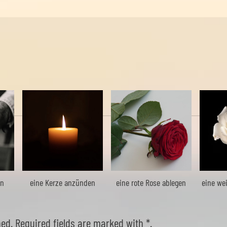
en
eine Kerze anzünden
eine rote Rose ablegen
eine we
hed. Required fields are marked with *.