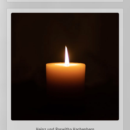
Heinz und Roswitha Hachenberg