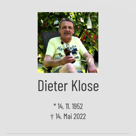
Skip
to
the
content
Dieter Klose
* 14. 11. 1952
† 14. Mai 2022