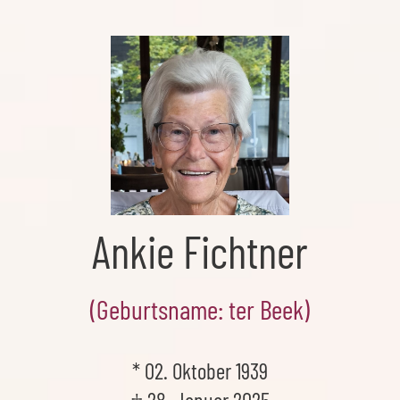
Skip
to
the
content
Ankie Fichtner
(Geburtsname: ter Beek)
* 02. Oktober 1939